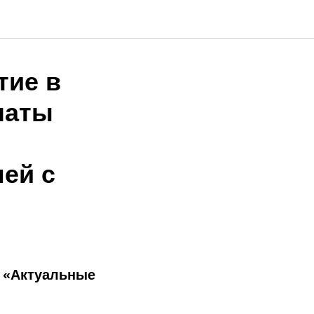
тие в
латы
ей с
 «Актуальные