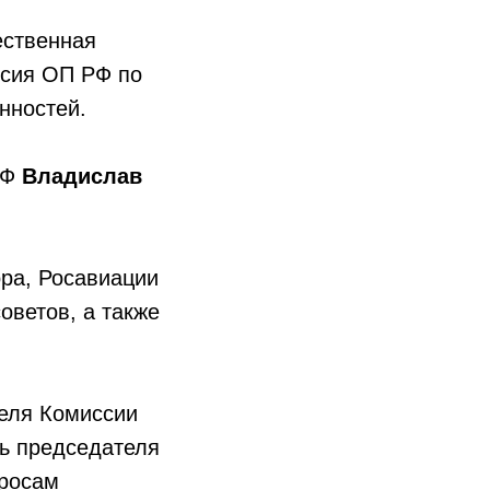
ественная
ссия ОП РФ по
нностей.
РФ
Владислав
ра, Росавиации
оветов, а также
теля Комиссии
ь председателя
просам