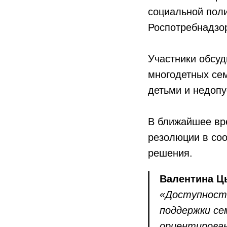
социальной поли
Роспотребнадз
Участники обсуд
многодетных сем
детьми и недопу
В ближайшее вр
резолюции в соо
решения.
Валентина Ц
«Доступность
поддержки се
ориентирован