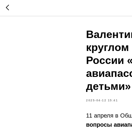
Валенти
круглом
России 
авиапас
детьми»
2025-04-12 15:41
11 апреля в Об
вопросы авиап