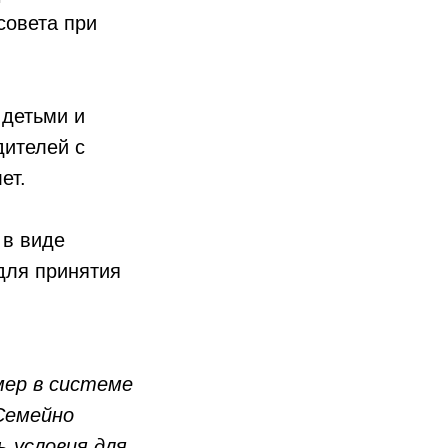
совета при
 детьми и
дителей с
ет.
 в виде
для принятия
мер в системе
Семейно
 условия для