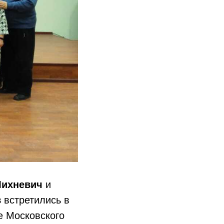
Михневич
и
в
встретились в
е Московского