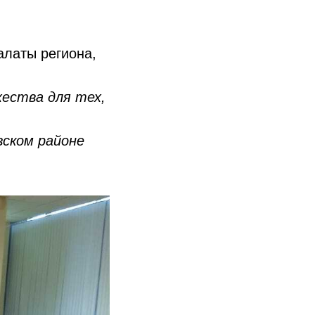
алаты региона,
жества для тех,
вском районе