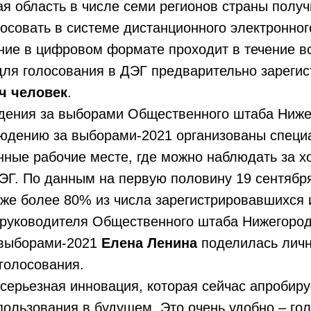
область в числе семи регионов страны получ
осовать в системе дистанционного электронног
ние в цифровом формате проходит в течение вс
для голосования в ДЭГ предварительно зареги
ч человек
.
дения за выборами Общественного штаба Ниже
людению за выборами-2021 организованы спец
нные рабочие месте, где можно наблюдать за х
ЭГ. По данным на первую половину 19 сентябр
же более 80% из числа зарегистрировавшихся 
ководителя Общественного штаба Нижегородс
 выборами-2021
Елена Ленина
поделилась лич
голосования.
рьезная инновация, которая сейчас апробиру
ользования в будущем. Это очень удобно – гол