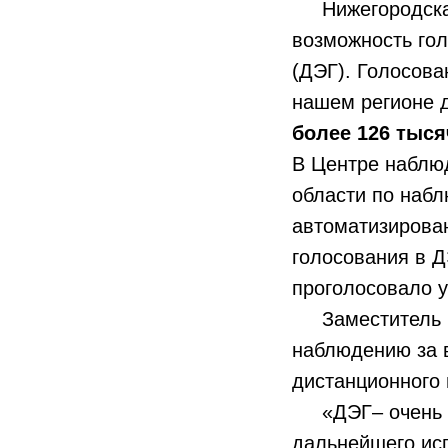
Нижегородская 
возможность гол
(ДЭГ). Голосова
нашем регионе 
более 126 тыся
В Центре наблю
области по наб
автоматизирова
голосования в Д
проголосовало у
Заместитель ру
наблюдению за
дистанционного 
«ДЭГ– очень се
дальнейшего исп