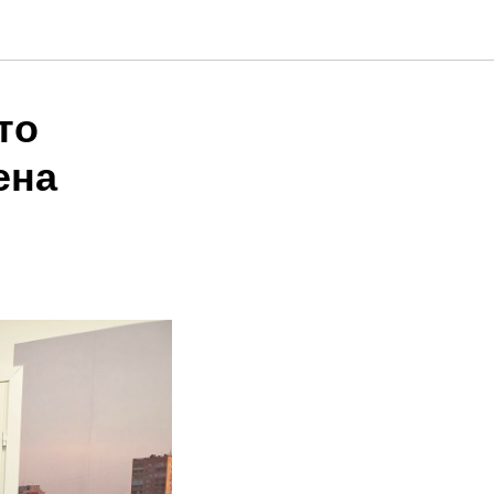
то
ена