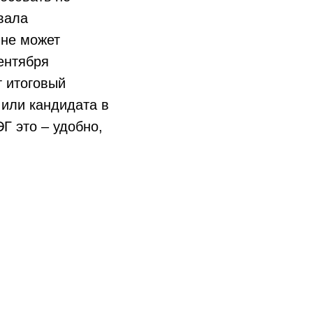
вала
 не может
сентября
т итоговый
 или кандидата в
ЭГ это – удобно,