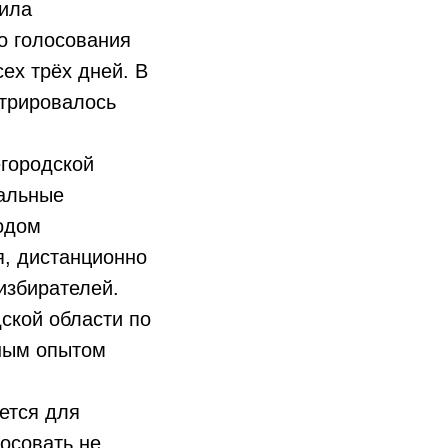
ила
о голосования
ех трёх дней. В
стрировалось
городской
иальные
одом
я, дистанционно
избирателей.
кой области по
ным опытом
ется для
осовать не