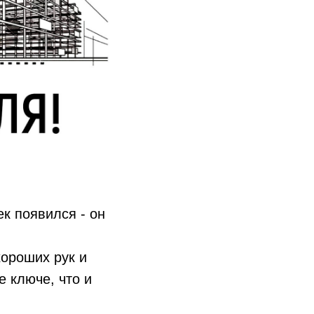
к появился - он
хороших рук и
е ключе, что и