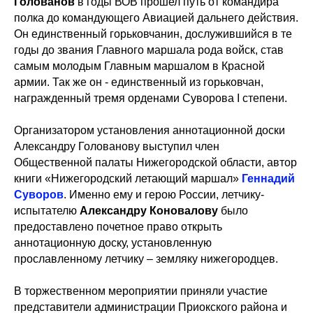
Голованов
в годы ВОВ прошел путь от командира
полка до командующего Авиацией дальнего действия.
Он единственный горьковчанин, дослужившийся в те
годы до звания Главного маршала рода войск, став
самым молодым Главным маршалом в Красной
армии. Так же он - единственный из горьковчан,
награжденный тремя орденами Суворова I степени.
Организатором установления аннотационной доски
Александру Голованову выступил член
Общественной палаты Нижегородской области, автор
книги «Нижегородский летающий маршал»
Геннадий
Суворов
. Именно ему и герою России, летчику-
испытателю
Александру Коновалову
было
предоставлено почетное право открыть
аннотационную доску, установленную
прославленному летчику – земляку нижегородцев.
В торжественном мероприятии приняли участие
представители администрации Приокского района и