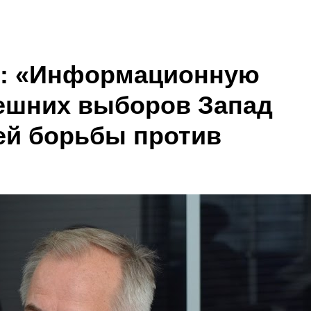
к: «Информационную
ешних выборов Запад
ей борьбы против