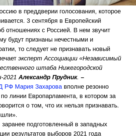
ию в преддверии голосования, которое
ливается. 3 сентября в Европейский
б отношениях с Россией. В нем звучит
уму будут признаны нечестными и
тии, то следует не признавать новый
мечает
эксперт Ассоциации «Независимый
ественного штаба Нижегородской
и-2021
Александр Прудник
.
–
Д РФ
Мария Захарова
вполне резонно
по линии Европарламента, в котором за
ворится о том, что их нельзя признавать.
ошли».
заранее подготовленный в западных
ции результатов выборов 2021 года