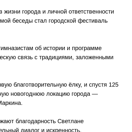
в жизни города и личной ответственности
емой беседы стал городской фестиваль
имназистам об истории и программе
ческую связь с традициями, заложенными
рвую благотворительную ёлку, и спустя 125
вную новогоднюю локацию города —
Маркина.
ажают благодарность Светлане
льный диалог и искренность.