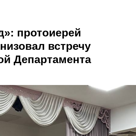
д»: протоиерей
анизовал встречу
вой Департамента