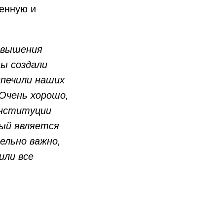
венную и
овышения
мы создали
спечили наших
Очень хорошо,
онституции
рый является
ельно важно,
или все