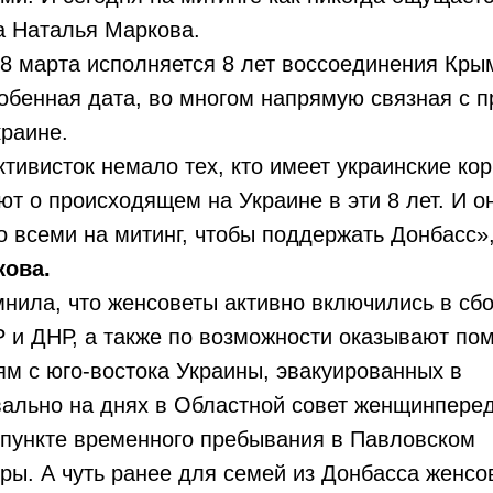
ла Наталья Маркова.
8 марта исполняется 8 лет воссоединения Крым
собенная дата, во многом напрямую связная с
краине.
тивисток немало тех, кто имеет украинские кор
т о происходящем на Украине в эти 8 лет. И о
 всеми на митинг, чтобы поддержать Донбасс»,
кова.
нила, что женсоветы активно включились в сб
 и ДНР, а также по возможности оказывают по
м с юго-востока Украины, эвакуированных в
квально на днях в Областной совет женщинпере
пункте временного пребывания в Павловском
ы. А чуть ранее для семей из Донбасса женсо