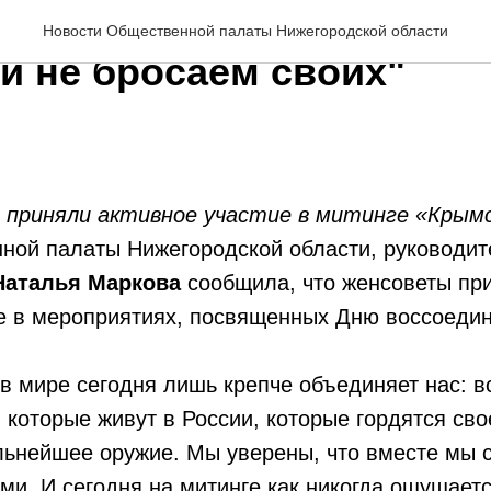
 Маркова: "Мы гордимся
Новости Общественной палаты Нижегородской области
и не бросаем своих"
приняли активное участие в митинге «Крымс
ной палаты Нижегородской области, руководит
Наталья Маркова
сообщила, что женсоветы пр
ие в мероприятиях, посвященных Дню воссоеди
 мире сегодня лишь крепче объединяет нас: в
 которые живут в России, которые гордятся сво
льнейшее оружие. Мы уверены, что вместе мы 
ми. И сегодня на митинге как никогда ощущает