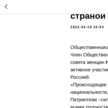
Наталья
страной 
2022-03-18 16:54
Общественники 
Член Обществен
совета женщин
активное участ
Россией.
«Происходящее в
национальности,
Патриотизм –си
всеми трудностя