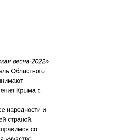
 своей
кая весна-2022»
ель Областного
инимают
нения Крыма с
се народности и
ей страной.
справимся со
ся «чувство