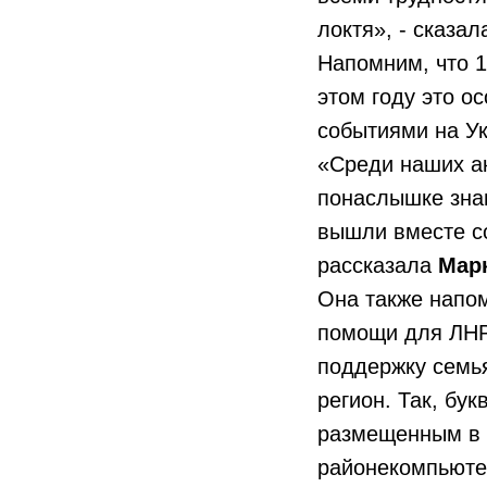
локтя», - сказа
Напомним, что 1
этом году это о
событиями на У
«Среди наших ак
понаслышке знаю
вышли вместе со
рассказала
Мар
Она также напом
помощи для ЛНР
поддержку семья
регион. Так, бу
размещенным в 
районекомпьютер