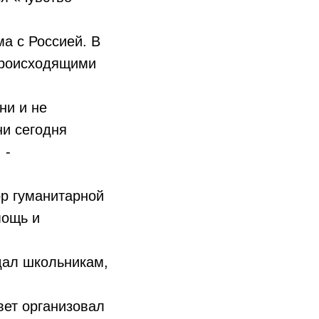
а с Россией. В
 происходящими
ни и не
ни сегодня
 -
ор гуманитарной
мощь и
дал школьникам,
вет организовал