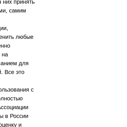
 них принять
ами, самим
ии,
ценить любые
енно
 на
ванием для
. Все это
льзования с
олностью
Ассоциации
ы в России
оценку и