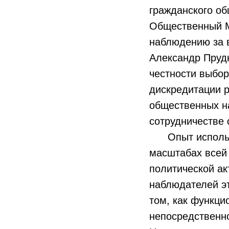
гражданского об
Общественный М
наблюдению за 
Александр Прудн
честности выбо
дискредитации р
общественных н
сотрудничестве
Опыт использо
масштабах всей
политической ак
наблюдателей э
том, как функци
непосредственно