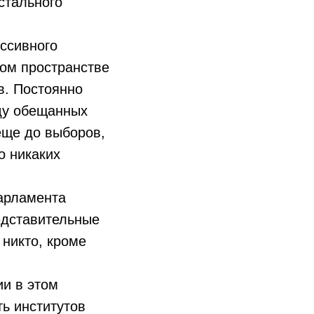
стального
ссивного
ом пространстве
в. Постоянно
иду обещанных
ще до выборов,
о никаких
парламента
едставительные
 никто, кроме
и в этом
ь институтов