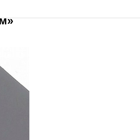
России
ам»