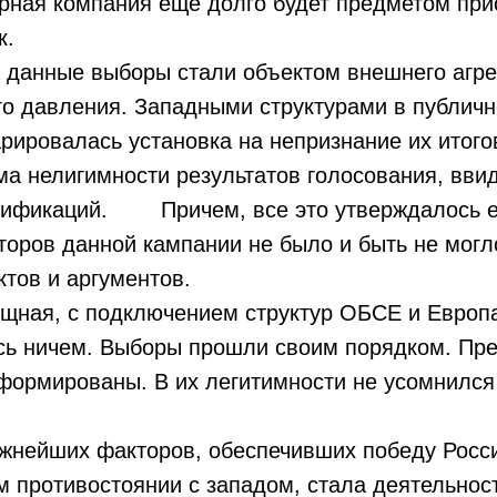
рная компания еще долго будет предметом при
к.
 данные выборы стали объектом внешнего агре
о давления. Западными структурами в публичн
рировалась установка на непризнание их итого
ма нелигимности результатов голосования, вв
ификаций. Причем, все это утверждалось е
аторов данной кампании не было и быть не могл
тов и аргументов.
мощная, с подключением структур ОБСЕ и Евро
ась ничем. Выборы прошли своим порядком. Пр
формированы. В их легитимности не усомнился
йших факторов, обеспечивших победу Росси
противостоянии с западом, стала деятельност