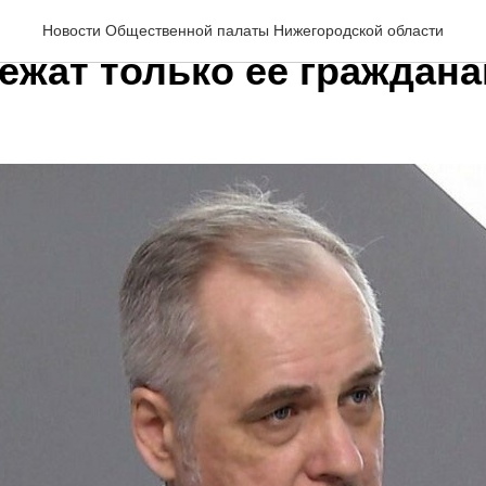
др Прудник: «Выборы в 
Новости Общественной палаты Нижегородской области
ежат только ее граждан