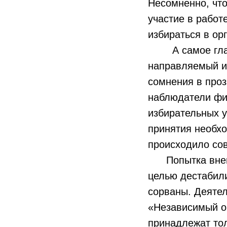
Несомненно, что
участие в работ
избираться в ор
А самое главно
направляемый и
сомнения в проз
наблюдатели фи
избирательных у
принятия необхо
происходило сов
Попытка внешне
целью дестабили
сорваны. Деяте
«Независимый о
принадлежат тол