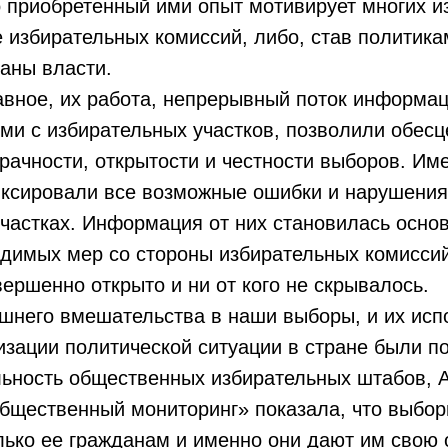
 приобретенный ими опыт мотивирует многих из
е избирательных комиссий, либо, став политик
ганы власти.
е, их работа, непрерывный поток информац
ми с избирательных участков, позволили обес
рачности, открытости и честности выборов. Им
ксировали все возможные ошибки и нарушения
частках. Информация от них становилась осно
димых мер со стороны избирательных комиссий
ершенно открыто и ни от кого не скрывалось.
го вмешательства в наши выборы, и их испо
зации политической ситуации в стране были п
льность общественных избирательных штабов, 
бщественный мониторинг» показала, что выбор
ько ее гражданам и именно они дают им свою 