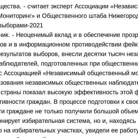
щества. - считает эксперт Ассоциации «Незави
ониторинг» и Общественного штаба Нижегород
выборами-2021
ик. - Неоценимый вклад и в обеспечение прозр
ров и в информационном противодействии фейк
езультатов выборов, внесли десятки тысяч не
аблюдателей, подготовленных при общественны
 с Ассоциацией «Независимый общественный мо
вания независимых общественных наблюдат
 страны показал высокую эффективность этой
тивности граждан. В процессе подготовки к сво
ти граждане не только получили большой объе
онирует избирательная система, но и, находясь
 на избирательных участках, увидели ее работу