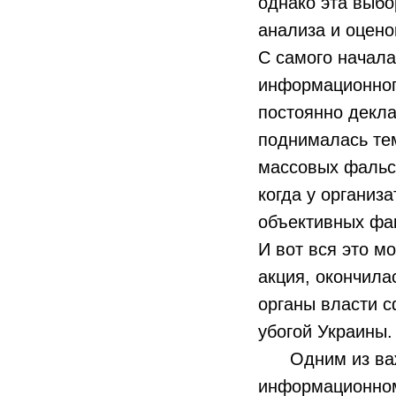
однако эта выбо
анализа и оцено
С самого начала
информационног
постоянно декла
поднималась те
массовых фальс
когда у организ
объективных фак
И вот вся это 
акция, окончил
органы власти с
убогой Украины.
Одним из важне
информационном 