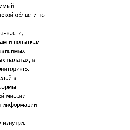
симый
ской области по
ачности,
ам и попыткам
зависимых
х палатах, в
ниторинг».
елей в
 формы
ей миссии
м информации
 изнутри.