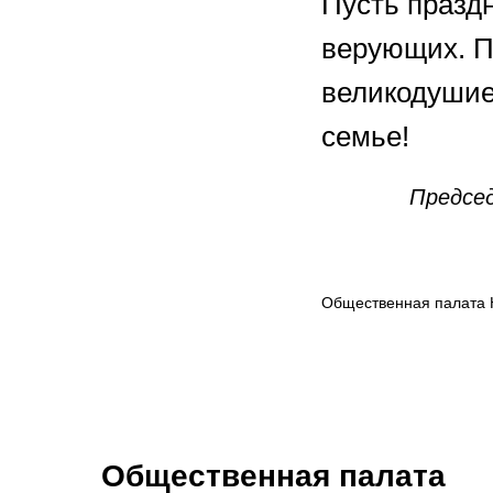
Пусть празд
верующих. П
великодушие
семье!
Предсе
Общественная палата 
Общественная палата