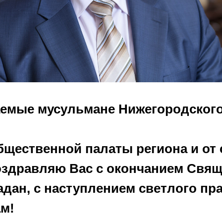
емые мусульмане Нижегородского
бщественной палаты региона и от 
оздравляю Вас с окончанием Свя
адан, с наступлением светлого пр
ам!