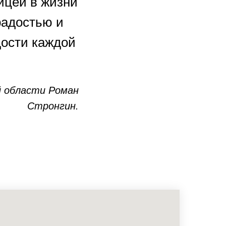
ицей в жизни
радостью и
дости каждой
й области
Роман
Стронгин.