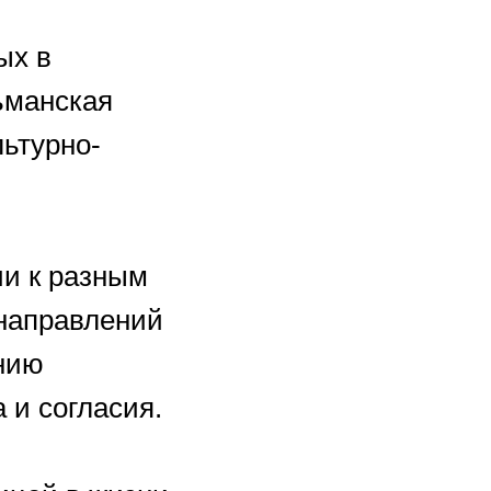
ых в
ьманская
ьтурно-
и к разным
направлений
анию
 и согласия.