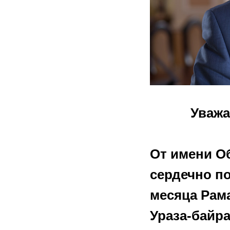
Уважа
От имени О
сердечно п
месяца Рам
Ураза-байр