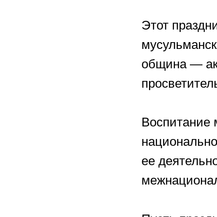
Этот праздн
мусульманск
община — ак
просветител
Воспитание 
национально
ее деятельн
межнационал