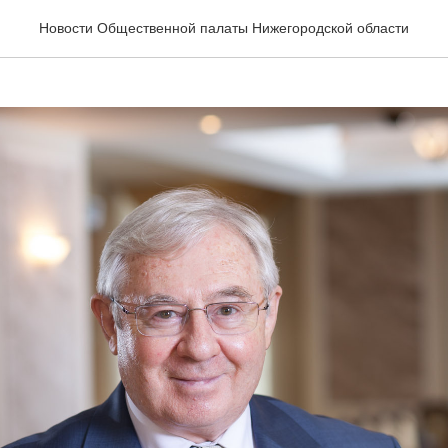
ником Ураза-байрам!
Новости Общественной палаты Нижегородской области