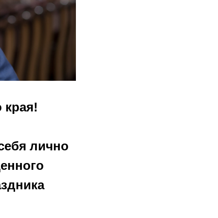
 края!
себя лично
щенного
аздника