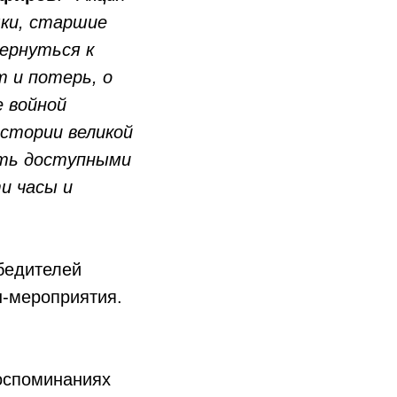
шки, старшие
вернуться к
 и потерь, о
е войной
истории великой
ать доступными
и часы и
бедителей
н-мероприятия.
оспоминаниях