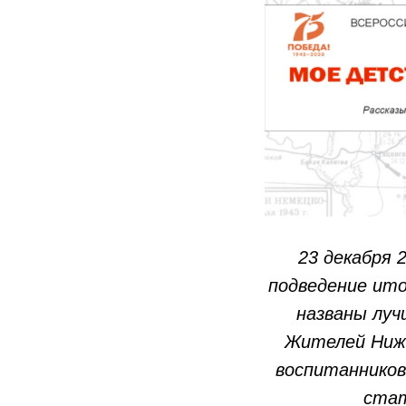
23 декабря 
подведение ито
названы луч
Жителей Ниже
воспитаннико
стат