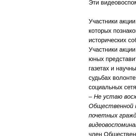
Эти видеовоспом
Участники акции
которых познак
исторических со
Участники акции
юных представит
газетах и научн
судьбах волонте
социальных сет
–
Не устаю вос
Общественной п
почетных гражд
видеовоспомина
член Обществен