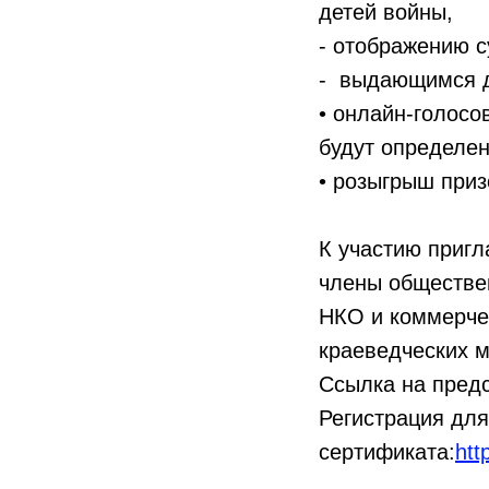
детей войны,
- отображению с
- выдающимся де
• онлайн-голосо
будут определен
• розыгрыш приз
К участию пригл
члены обществен
НКО и коммерчес
краеведческих 
Ссылка на пред
Регистрация для
сертификата:
htt