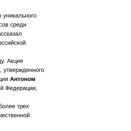
ю уникального
сов среди
ассказал
оссийской
у. Акция
, утвержденного
ации
Антоном
ой Федерации,
более трех
чественной