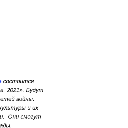
е
состоится
а. 2021». Будут
детей войны.
культуры и их
и. Они смогут
иады.