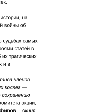
ек.
 истории, на
й войны об
о судьбах самых
роями статей в
 их трагических
х и в
атива членов
х коллег —
о сохранению
комитета акции,
афиров
. –
Акция