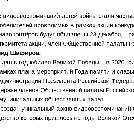
х видеовоспоминаний детей войны стали часть
обедителей проводимых в рамках акции конкур
иаволонтёров будут объявлены 23 декабря, - р
гкомитета акции, член Общественной палаты Р
нид Шафиров.
 дан в год юбилея Великой Победы – в 2020 год
амках плана мероприятий Года памяти и славы
Администрации Президента Российской Федер
держке членов Общественной палаты Российск
 муниципальных общественных палат.
 создан уникальный архив видеовоспоминаний 
детство которых пришлось на годы Великой Оте