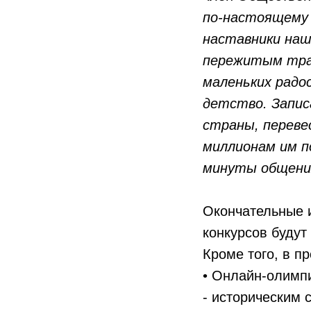
по-настоящему 
наставники наш
пережитым траг
маленьких радо
детство. Запис
страны, переве
миллионам им п
минуты общения
Окончательные и
конкурсов будут
Кроме того, в п
• Онлайн-олимп
- историческим