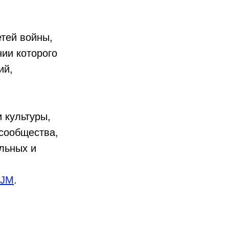
тей войны,
нии которого
ий,
.
 культуры,
 сообщества,
льных и
tJM
.