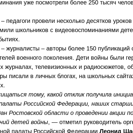
инания уже посмотрели более 250 тысяч челов
 – педагоги провели несколько десятков уроков
омили школьников с видеовоспоминаниями дете
бытиях.
 – журналисты – авторы более 150 публикаций 
елей военного поколения. Дети войны были ге
ых журналах, телевизионных и радиосюжетов, об
ры писали в личных блогах, на школьных сайта
ях.
хищаться тому, какой отклик получила иници
алаты Российской Федерации, наших старши
ан Ростовской области о проведении акции п
ний детей войны
, — отметил руководитель орг
ной палаты Российской Федерации
Леонид Ш