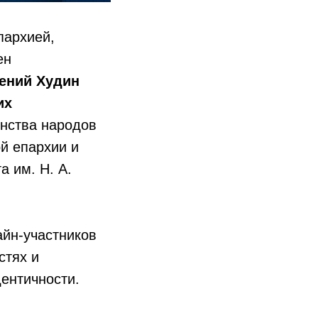
пархией,
ен
ений Худин
их
нства народов
й епархии и
а им. Н. А.
йн-участников
стях и
ентичности.