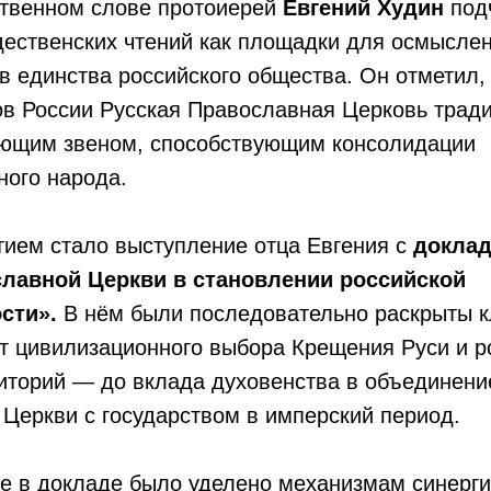
ственном слове протоиерей
Евгений Худин
под
ественских чтений как площадки для осмыслен
в единства российского общества. Он отметил, 
ов России Русская Православная Церковь трад
ующим звеном, способствующим консолидации
ного народа.
ием стало выступление отца Евгения с
докла
славной Церкви в становлении российской
ости».
В нём были последовательно раскрыты 
от цивилизационного выбора Крещения Руси и 
иторий — до вклада духовенства в объединени
Церкви с государством в имперский период.
е в докладе было уделено механизмам синерги