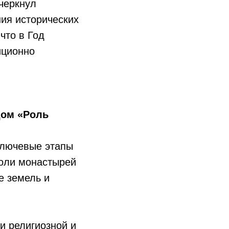
черкнул
ия исторических
что в Год
иционно
дом «Роль
ключевые этапы
роли монастырей
е земель и
и религиозной и