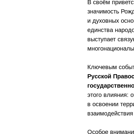
В своём привет
значимость Рожд
и духовных осно
единства народ
выступает связ
многонациональ
Ключевым событ
Русской Право
государственн
этого влияния: 
в освоении терр
взаимодействия 
Особое внимани