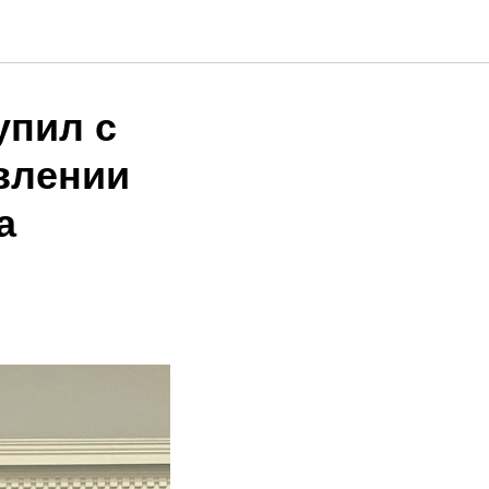
упил с
влении
а