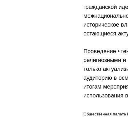
гражданской иде
межнационально
историческое в
остающиеся акт
Проведение чте
религиозными и
только актуализ
аудиторию в осм
итогам меропри
использования в
Общественная палата 