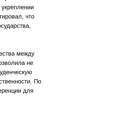
в укреплении
тировал, что
сударства,
чества между
озволила не
туденческую
ственности. По
еренции для