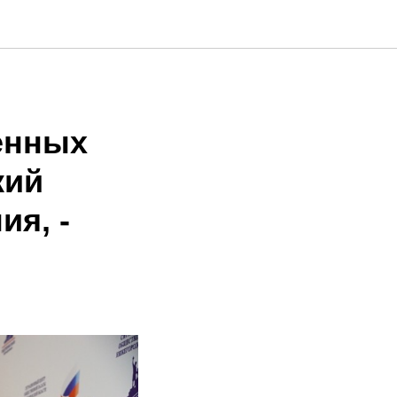
енных
кий
ия, -