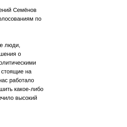
гений Семёнов
олосованиям по
е люди,
шения о
политическими
 стоящие на
нас работало
ршить какое-либо
ечило высокий