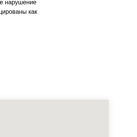
ое нарушение
цированы как