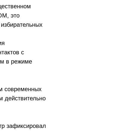
щественном
OM, это
 избирательных
ия
нтактов с
ем в режиме
ем современных
м действительно
нтр зафиксировал