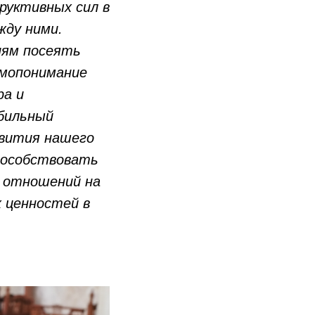
труктивных сил в
жду ними.
иям посеять
имопонимание
ра и
абильный
звития нашего
способствовать
 отношений на
 ценностей в