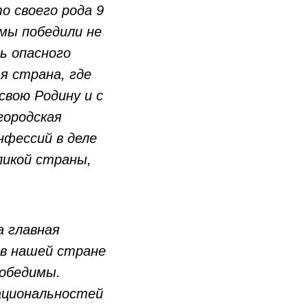
о своего рода 9
 мы победили не
ь опасного
я страна, где
свою Родину и с
городская
нфессий в деле
ликой страны,
а главная
 в нашей стране
победимы.
ациональностей