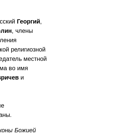
сский
Георгий
,
юлин
, члены
вления
ской религиозной
седатель местной
ама во имя
вричев
и
ле
аны.
иконы Божией