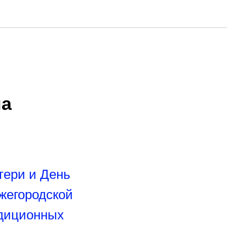
на
тери и День
жегородской
адиционных