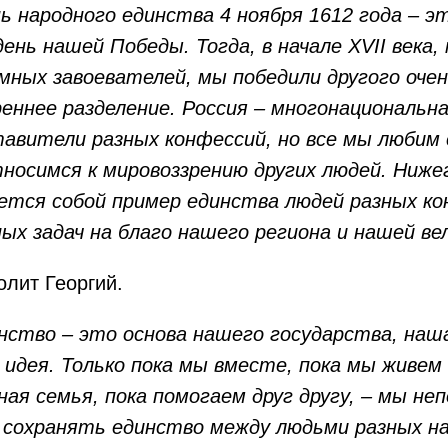
ь народного единства 4 ноября 1612 года – эт
день нашей Победы. Тогда, в начале XVII века,
мных завоевателей, мы победили другого очен
реннее разделение. Россия – многонациональна
авители разных конфессий, но все мы любим 
носимся к мировоззрению других людей. Ниже
ется собой пример единства людей разных ко
ых задач на благо нашего региона и нашей ве
олит Георгий.
нство – это основа нашего государства, наш
 идея. Только пока мы вместе, пока мы живем
ная семья, пока помогаем друг другу, – мы не
 сохранять единство между людьми разных н