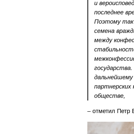
и вероиспове
последнее вр
Поэтому так
семена вражд
между конфес
стабильности
межконфессио
государства.
дальнейшему
партнерских 
обществе,
– отметил Петр 