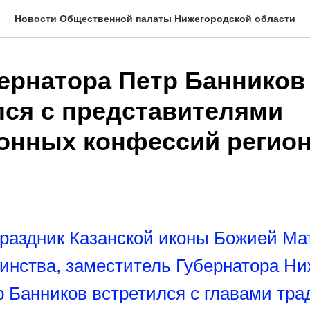
Новости Общественной палаты Нижегородской области
бернатора Петр Банников
лся с представителями
онных конфессий регио
 праздник Казанской иконы Божией Ма
динства, заместитель Губернатора Ни
р Банников встретился с главами тр