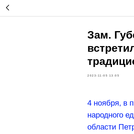
Зам. Гу
встрети
традици
2023-11-05 13:05
4 ноября, в
народного е
области Пет