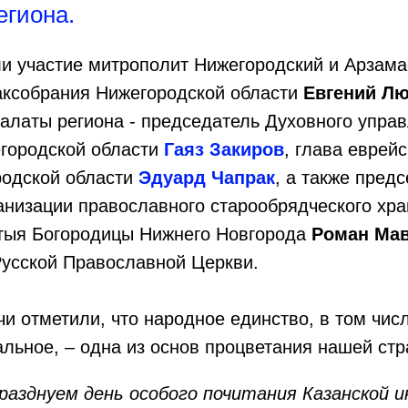
егиона.
и участие митрополит Нижегородский и Арзама
аксобрания Нижегородской области
Евгений Л
алаты региона - председатель Духовного упра
городской области
Гаяз Закиров
, глава еврей
одской области
Эдуард Чапрак
, а также пред
анизации православного старообрядческого хр
тыя Богородицы Нижнего Новгорода
Роман Ма
Русской Православной Церкви.
чи отметили, что народное единство, в том чис
ьное, – одна из основ процветания нашей стр
разднуем день особого почитания Казанской 