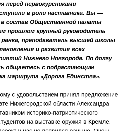
ня перед первокурсниками
ступили в роли наставника. Вы —
 в состав Общественной палаты
нем прошлом крупный руководитель
о ранга, преподаватель высшей школы
тановления и развития всех
иятий Нижнего Новгорода. По долгу
знь общаетесь с подрастающим
нка маршрута «Дорога Единства».
тому с удовольствием принял предложение
ате Нижегородской области Александра
тавником историко-патриотического
студентов на выставке оружия в Кремле.
проект у нас не появился раньше. Очень