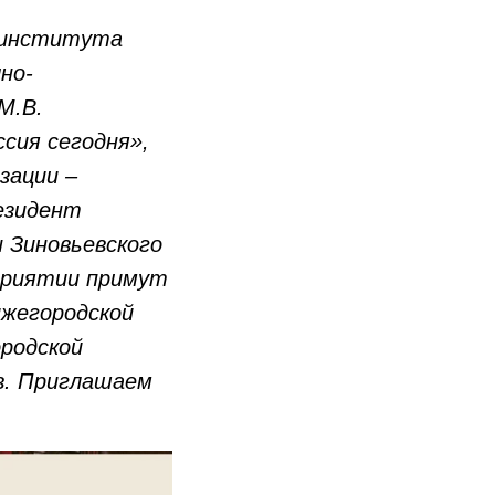
о института
но-
М.В.
сия сегодня»,
зации –
езидент
 Зиновьевского
оприятии примут
ижегородской
ородской
.
Приглашаем