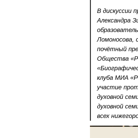
В дискуссии 
Александра З
образователь
Ломоносова, 
почётный пре
Общества «Ро
«Биографичес
клуба МИА «Р
участие прот
духовной сем
духовной сем
всех нижегор