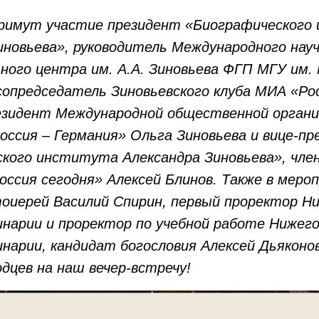
примут участие президент «Биографическог
иновьева», руководитель Международного науч
ного центра им. А.А. Зиновьева ФГП МГУ им. 
сопредседатель Зиновьевского клуба МИА «Рос
зидент Международной общественной органи
ссия – Германия» Ольга Зиновьева и вице-пр
кого института Александра Зиновьева», член
оссия сегодня» Алексей Блинов. Также в мер
оиерей Василий Спирин, первый проректор Н
инарии и проректор по учебной работе Нижег
инарии, кандидат богословия Алексей Дьяконов
одцев на наш вечер-встречу!