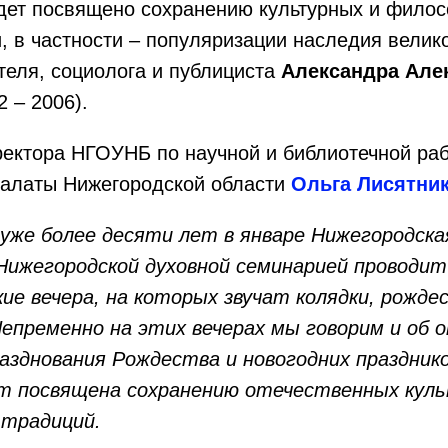
дет посвящено сохранению культурных и фило
, в частности – популяризации наследия велико
еля, социолога и публициста
Александра
Але
 – 2006).
ектора НГОУНБ по научной и библиотечной раб
алаты Нижегородской области
Ольга Лисятник
 уже более десяти лет в январе Нижегородска
Нижегородской духовной семинарией проводит
ие вечера, на которых звучат колядки, рожде
Непременно на этих вечерах мы говорим и об
азднования Рождества и новогодних празднико
т посвящена сохранению отечественных кул
 традиций.