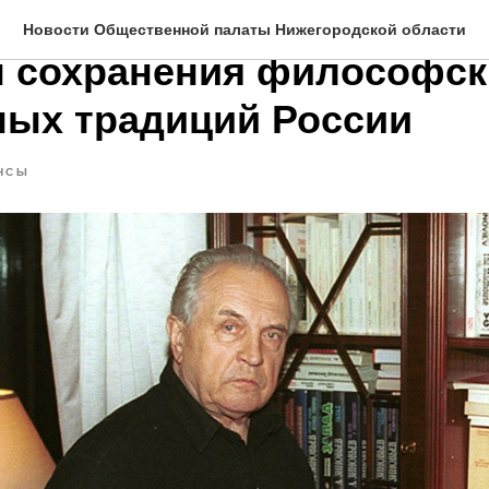
ородской Ленинке обсуд
Новости Общественной палаты Нижегородской области
 сохранения философск
ных традиций России
НСЫ