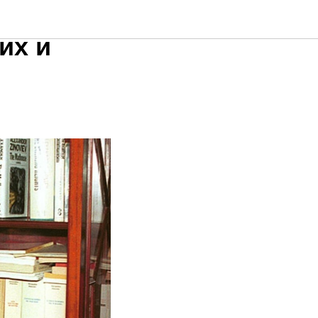
ят
их и