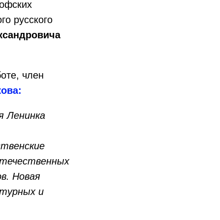
софских
го русского
ксандровича
оте, член
ова:
я Ленинка
ственские
 отечественных
в. Новая
ьтурных и