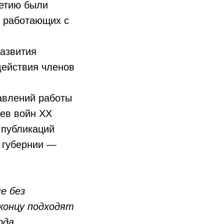
летию были
, работающих с
развития
действия членов
равлений работы
ев войн XX
 публикаций
 губернии —
е без
концу подходят
ода.