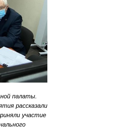
нной палаты.
ятия рассказали
риняли участие
нального