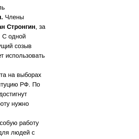
ль
н.
Члены
н Стронгин
, за
. С одной
ущий созыв
т использовать
та на выборах
итуцию РФ. По
достигнут
боту нужно
собую работу
для людей с