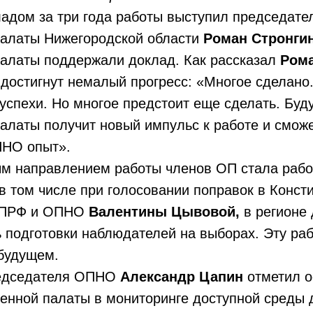
адом за три года работы выступил председате
алаты Нижегородской области
Роман Стронги
алаты поддержали доклад. Как рассказал
Рома
 достигнут немалый прогресс: «Многое сделано
успехи. Но многое предстоит еще сделать. Буд
латы получит новый импульс к работе и сможе
ПНО опыт».
м направлением работы членов ОП стала рабо
 в том числе при голосовании поправок в Конст
ОПРФ и ОПНО
Валентины Цывовой,
в регионе 
 подготовки наблюдателей на выборах. Эту ра
 будущем.
редседателя ОПНО
Александр Цапин
отметил о
енной палаты в мониторинге доступной среды 