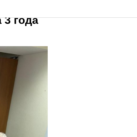
дской
 3 года