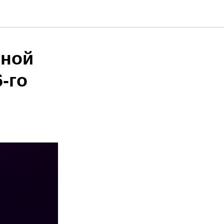
нной
-го