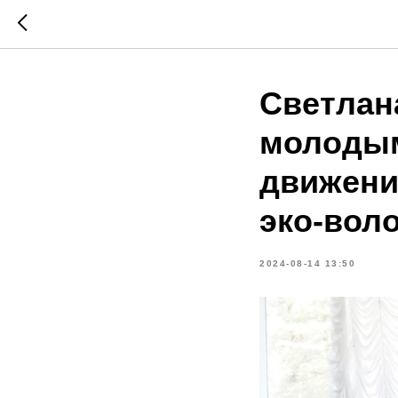
Светлан
молодым
движени
эко-вол
2024-08-14 13:50