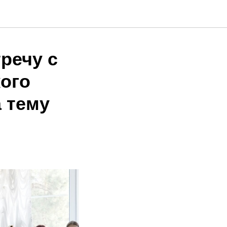
речу с
ого
 тему