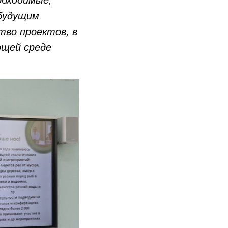
будущим
тво проектов, в
ющей среде