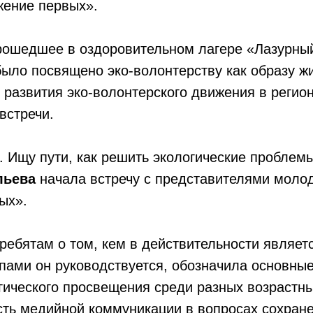
ение первых».
рошедшее в оздоровительном лагере «Лазурный
, было посвящено эко-волонтерству как образу ж
развития эко-волонтерского движения в регио
встречи.
 Ищу пути, как решить экологические проблемы»
льева
начала встречу с представителями моло
ых».
ребятам о том, кем в действительности являет
пами он руководствуется, обозначила основны
ического просвещения среди разных возрастны
сть медийной коммуникации в вопросах сохран