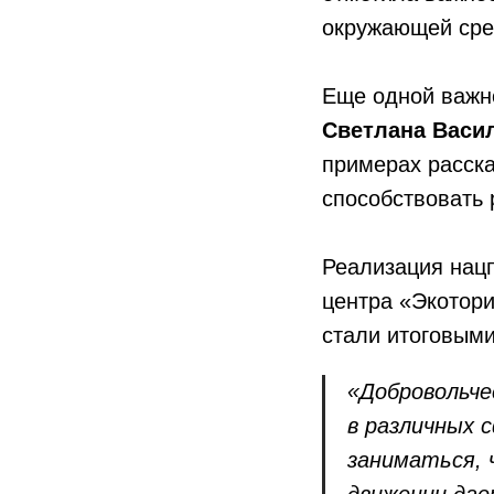
окружающей сре
Еще одной важно
Светлана Васи
примерах расска
способствовать 
Реализация нацп
центра «Экотори
стали итоговыми
«Добровольче
в различных 
заниматься, 
движении дае