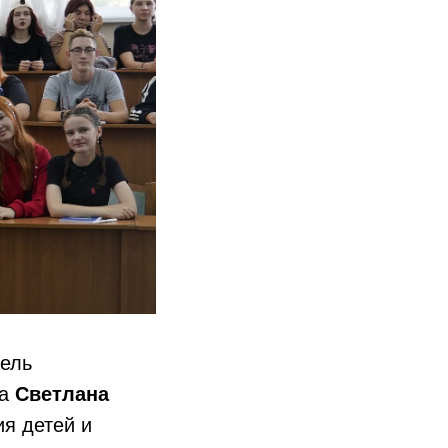
тель
ва
Светлана
ия детей и