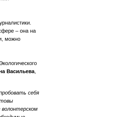
урналистики.
сфере – она на
и, можно
Экологического
на Васильева
,
пробовать себя
отовы
в волонтерском
обходимые,