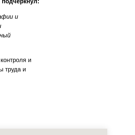
 подчеркнул:
афии и
и
ьный
контроля и
ы труда и