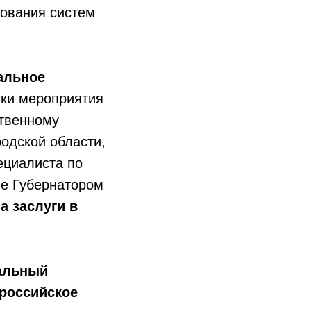
ования систем
альное
ки мероприятия
ственному
одской области,
ециалиста по
ие Губернатором
а заслуги в
ральный
российское