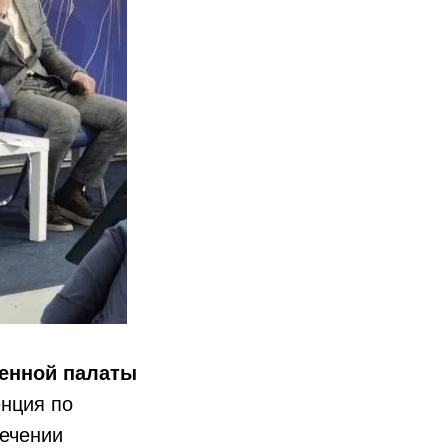
енной палаты
енция по
печении