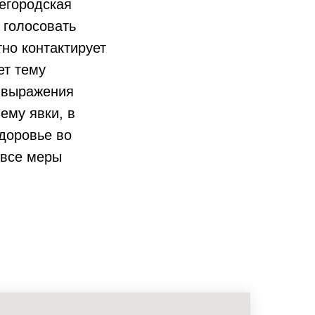
жегородская
 голосовать
но контактирует
ет тему
, выражения
ему явки, в
доровье во
 все меры