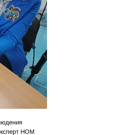
людения
 эксперт НОМ