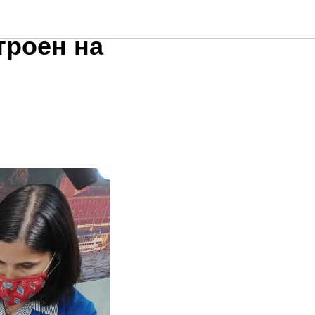
Центре
троен на