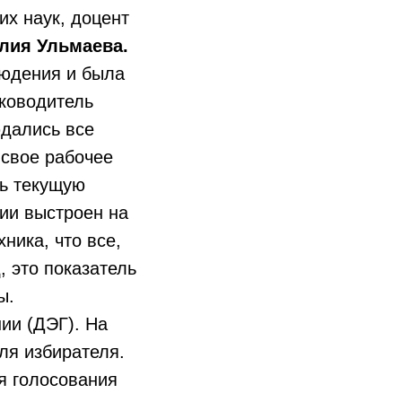
их наук, доцент
лия Ульмаева.
юдения и была
уководитель
юдались все
 свое рабочее
ть текущую
ции выстроен на
ника, что все,
, это показатель
ы.
ии (ДЭГ). На
ля избирателя.
я голосования