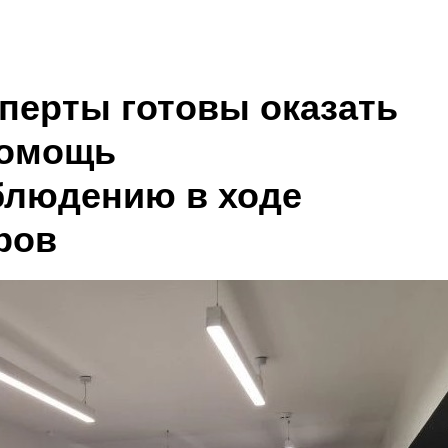
перты готовы оказать
помощь
блюдению в ходе
ров