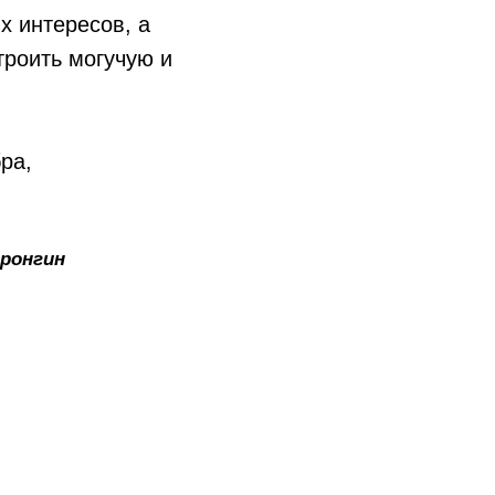
х интересов, а
троить могучую и
ра,
ронгин