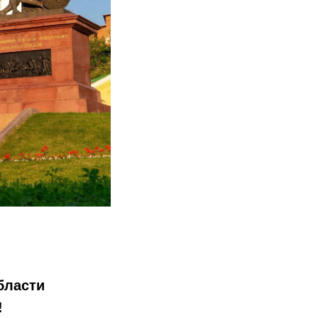
бласти
!