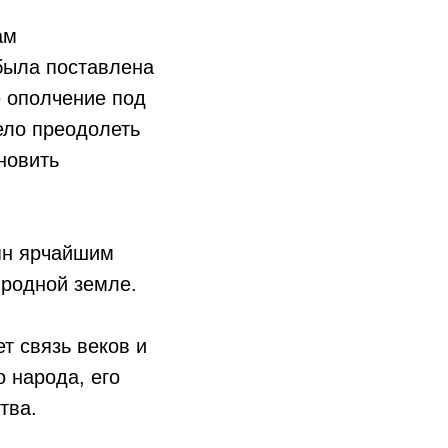
ам
 была поставлена
е ополчение под
ело преодолеть
новить
ян ярчайшим
 родной земле.
т связь веков и
 народа, его
тва.