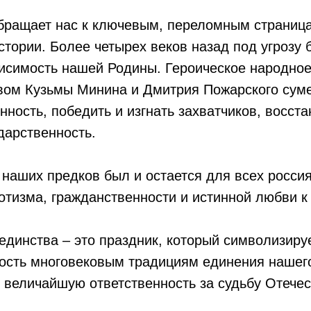
обращает нас к ключевым, переломным страниц
стории. Более четырех веков назад под угрозу
висимость нашей Родины. Героическое народно
вом Кузьмы Минина и Дмитрия Пожарского сум
нность, победить и изгнать захватчиков, восста
дарственность.
 наших предков был и остается для всех росси
тизма, гражданственности и истинной любви к
единства – это праздник, который символизируе
ость многовековым традициям единения нашего
 величайшую ответственность за судьбу Отечес