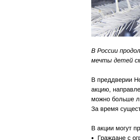
В России продо
мечты детей с
В преддверии Но
акцию, направле
можно больше л
За время сущес
В акции могут п
Граждане с ог