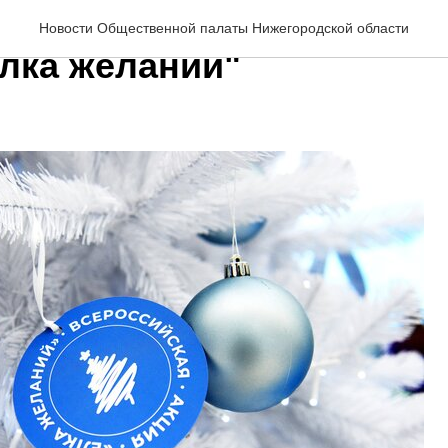
и проходит предновогод
Новости Общественной палаты Нижегородской области
Ёлка желаний"