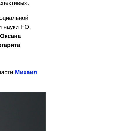
спективы».
социальной
и науки НО,
Оксана
гарита
.
ласти
Михаил