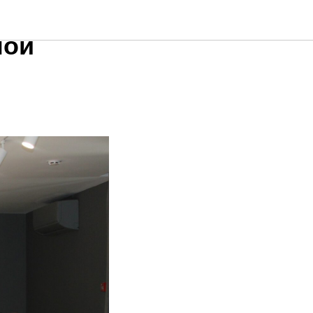
тупа СО
ной