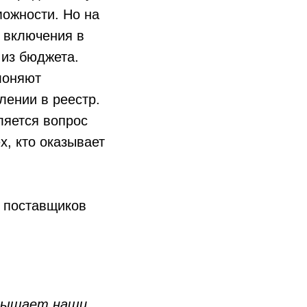
ожности. Но на
е включения в
 из бюджета.
лоняют
лении в реестр.
ляется вопрос
х, кто оказывает
г поставщиков
евышает наши