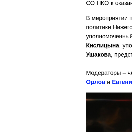
СО НКО к оказан
В мероприятии 
политики Нижего
уполномоченный
Кислицына
, уп
Ушакова
, предс
Модераторы – ч
Орлов
и
Евгени