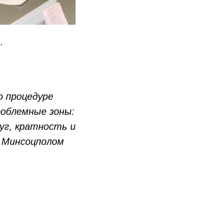
.
о процедуре
роблемные зоны:
уг, кратность и
с Минсоцполом