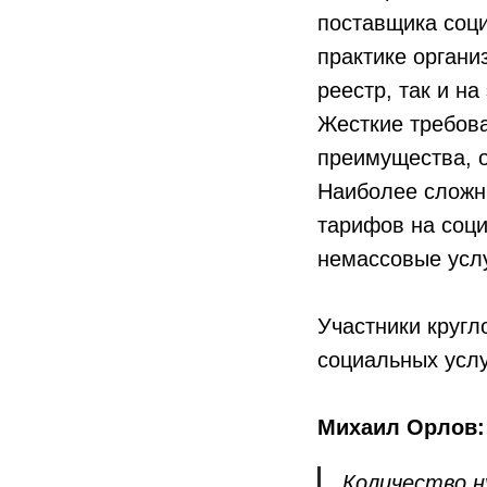
поставщика соц
практике органи
реестр, так и н
Жесткие требова
преимущества, 
Наиболее сложн
тарифов на соци
немассовые услу
Участники кругл
социальных услу
Михаил Орлов:
Количество н