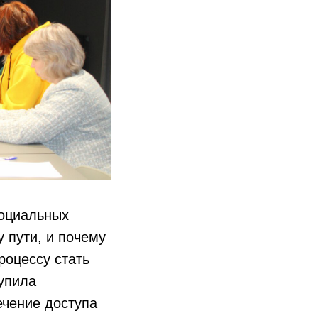
социальных
у пути, и почему
роцессу стать
упила
ечение доступа