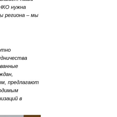
 НКО нужна
ы региона – мы
отно
удничества
ованные
ждан,
ым, предлагают
ходимым
изаций в