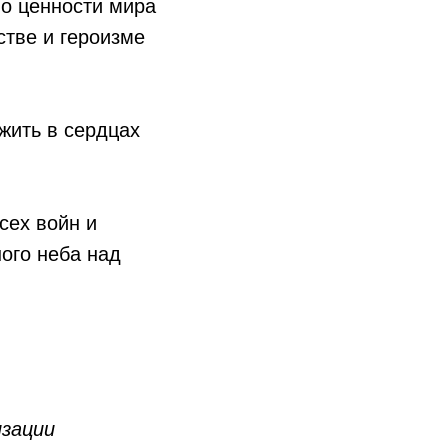
о ценности мира
тве и героизме
жить в сердцах
сех войн и
ого неба над
изации