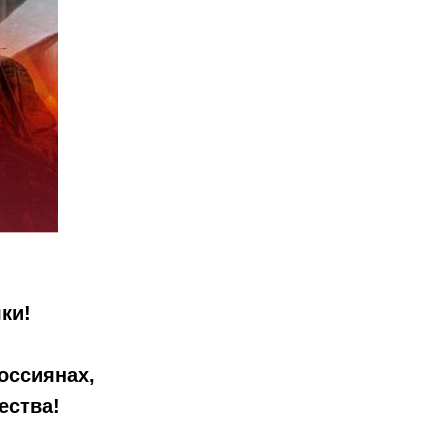
ки!
оссиянах,
ества!