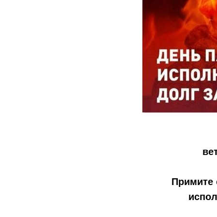
ве
Примите 
испол