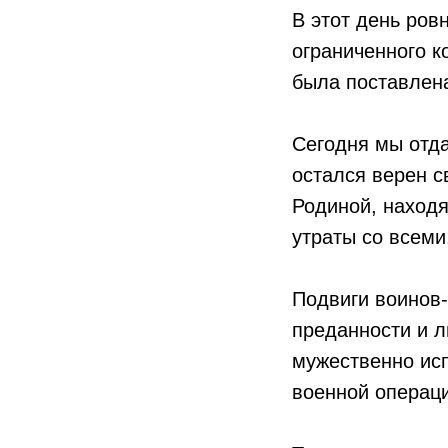
В этот день ров
ограниченного к
была поставлена
Сегодня мы отда
остался верен с
Родиной, находя
утраты со всеми
Подвиги воинов
преданности и л
мужественно исп
военной операц