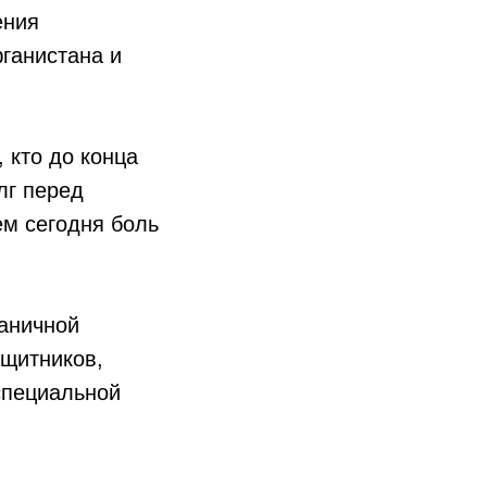
ения
ганистана и
 кто до конца
лг перед
ем сегодня боль
аничной
ащитников,
специальной