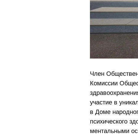
Член Обществен
Комиссии Общес
здравоохранени
участие в уник
в Доме народно
психического зд
ментальными ос