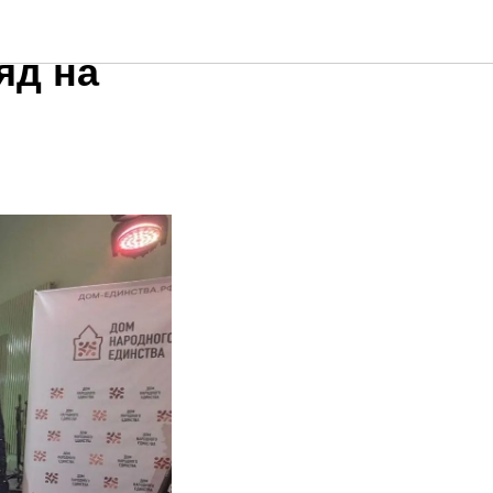
—
яд на