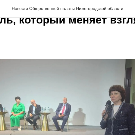
на Цывова: «Я рядом» 
Новости Общественной палаты Нижегородской области
ль, который меняет взгл