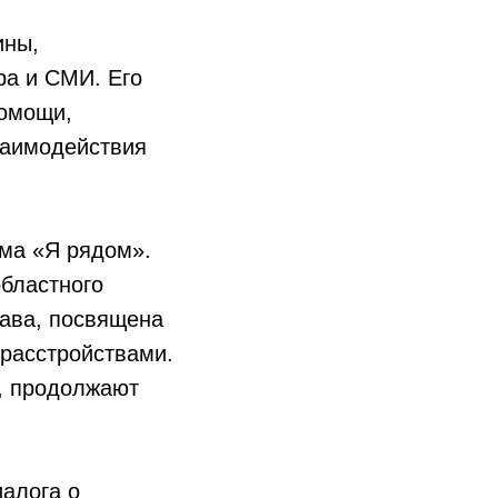
ины,
ра и СМИ. Его
помощи,
заимодействия
ма «Я рядом».
областного
ава, посвящена
 расстройствами.
з, продолжают
алога о