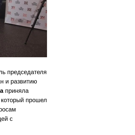
ль председателя
н и развитию
а
приняла
 который прошел
просам
дей с