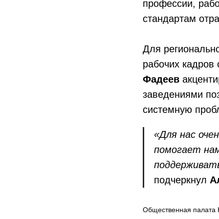
профессии, рабо
стандартам отра
Для региональн
рабочих кадров 
Фадеев
акценти
заведениями поз
системную проб
«Для нас оче
помогает на
поддерживать
подчеркнул
А
Общественная палата 