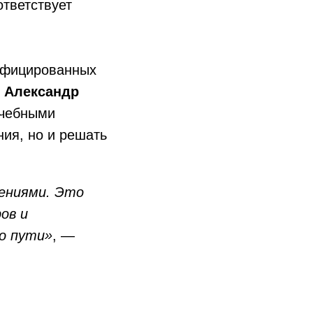
ответствует
лифицированных
.
Александр
учебными
ия, но и решать
дениями. Это
ов и
о пути»
, —