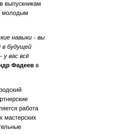
в выпускникам
к молодым
кие навыки - вы
 в будущей
 у вас всё
ндр Фадеев
в
ородский
ртнерские
ляется работа
ых мастерских
тельные