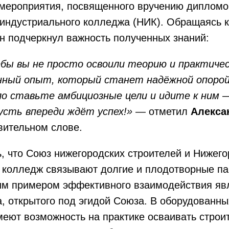
 мероприятия, посвященного вручению дипломо
 индустриального колледжа (НИК). Обращаясь 
н подчеркнул важность полученных знаний:
ёбы вы не просто освоили теорию и практичес
нный опыт, который станет надёжной опорой
ло ставьте амбициозные цели и идите к ним —
усть впереди ждёт успех!»
— отметил
Алекса
вительном слове.
, что Союз нижегородских строителей и Нижег
 колледж связывают долгие и плодотворные па
им примером эффективного взаимодействия яв
а, открытого под эгидой Союза. В оборудованн
еют возможность на практике осваивать строи