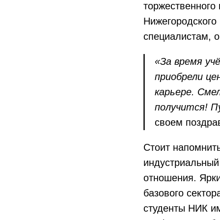
торжественного
Нижегородского
специалистам, о
«За время уч
приобрели це
карьере. Сме
получится! П
своем поздра
Стоит напомнить
индустриальный
отношения. Ярк
базового сектор
студенты НИК им