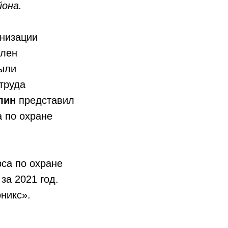
йона.
анизации
член
были
труда
лин
представил
 по охране
рса по охране
за 2021 год.
никс».