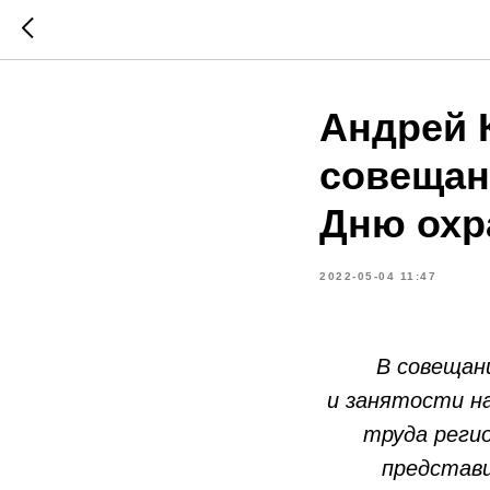
Андрей 
совещан
Дню охр
2022-05-04 11:47
В совещан
и занятости на
труда регио
представи