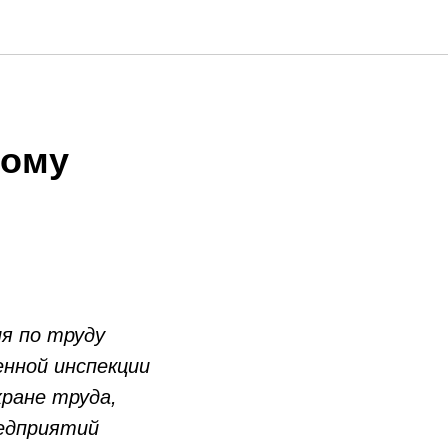
ному
я по труду
енной инспекции
хране труда,
редприятий