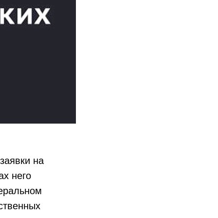
заявки на
ах него
деральном
ственных