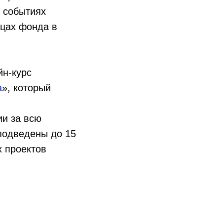
х событиях
ицах фонда в
йн-курс
а
», который
ии за всю
 подведены до 15
х проектов