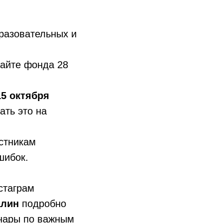
разовательных и
сайте фонда 28
15 октября
ать это на
астникам
шибок.
стаграм
алин
подробно
бинары по важным