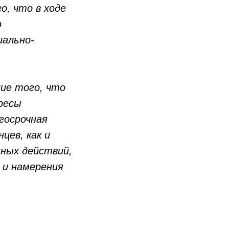
, что в ходе
ю
иально-
ие того, что
ресы
госрочная
цев, как и
ных действий,
 и намерения