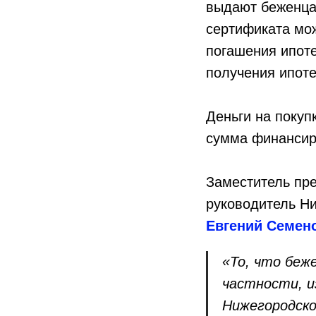
выдают беженца
сертификата мож
погашения ипоте
получения ипоте
Деньги на покуп
сумма финансиро
Заместитель пр
руководитель Н
Евгений Семен
«То, что беж
частности, 
Нижегородской