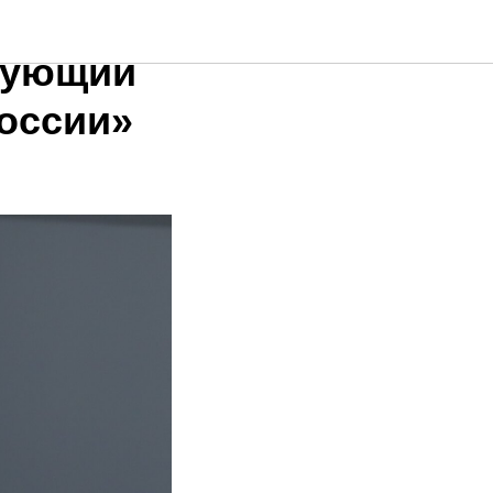
еженцев
рующий
оссии»