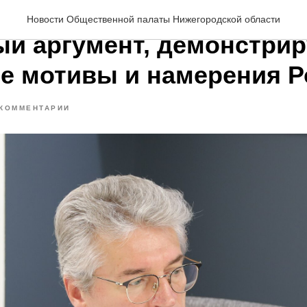
 Семенов: «Жилье для б
Новости Общественной палаты Нижегородской области
ый аргумент, демонстри
е мотивы и намерения Р
КОММЕНТАРИИ