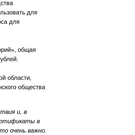
дства
ользовать для
оса для
орий», общая
ублей.
й области,
нского общества
твия и, в
ертификаты в
это очень важно.