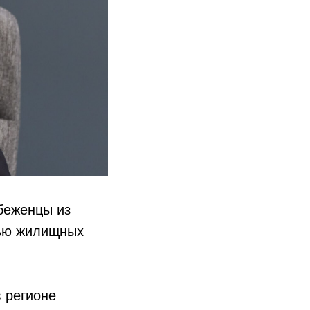
беженцы из
щью жилищных
 регионе