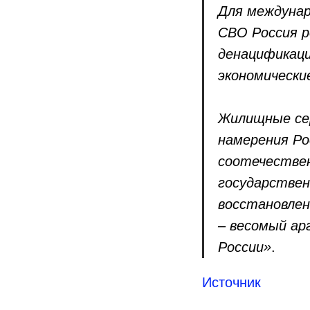
Для междунар
СВО Россия р
денацификаци
экономически
Жилищные се
намерения Р
соотечествен
государствен
восстановлен
– весомый а
России»
.
Источник