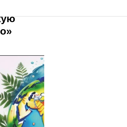
кую
го»