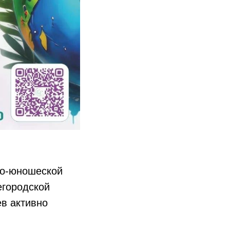
ко-юношеской
егородской
ев активно