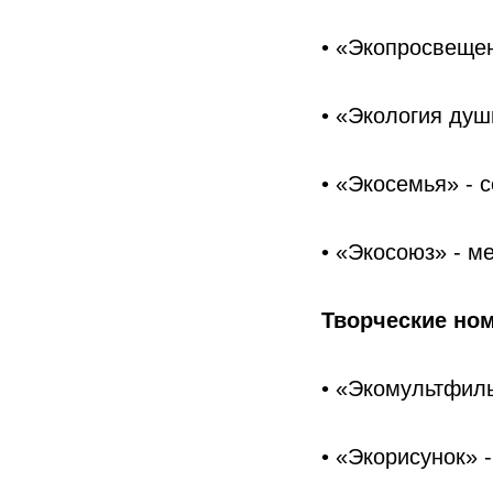
• «Экопросвещен
• «Экология душ
• «Экосемья» - 
• «Экосоюз» - м
Творческие но
• «Экомультфиль
• «Экорисунок» 