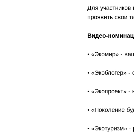
Для участников
проявить свои т
Видео-номинац
• «Экомир» - ва
• «Экоблогер» -
• «Экопроект» -
• «Поколение бу
• «Экотуризм» -