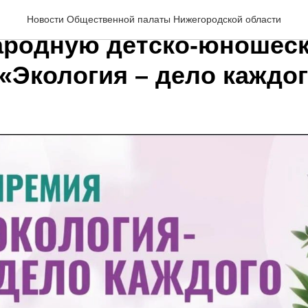
л прием заявок на VI
Новости Общественной палаты Нижегородской области
родную детско-юношес
«Экология – дело каждо