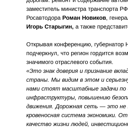
дорогам: ремонт и содержание автом
заместитель министра транспорта Р
Росавтодора
Роман Новиков
, генер
Игорь Старыгин,
а также представит
Открывая конференцию, губернатор 
подчеркнул, что регион гордится воз
значимого отраслевого события.
«Это знак доверия и признание вкла
страны. Мы видим в этом и серьез
нами стоят масштабные задачи по
инфраструктуры, повышению безоп
движения. Дорожная сеть — это не
кровеносная система экономики. От
качество жизни людей, инвестицио