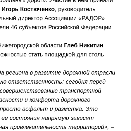
обильных дорог». Участие в нем приняли
Ф
Игорь Костюченко
, руководитель
альный директор Ассоциации «РАДОР»
ели 46 субъектов Российской Федерации.
Нижегородской области
Глеб Никитин
можностью стать площадкой для столь
да региона в развитие дорожной отрасли
ную ответственность: сегодня перед
 совершенствованию транспортной
асности и комфорта дорожного
 просто асфальт и разметка. Это
 её состояния напрямую зависят
нная привлекательность территорий»,
–