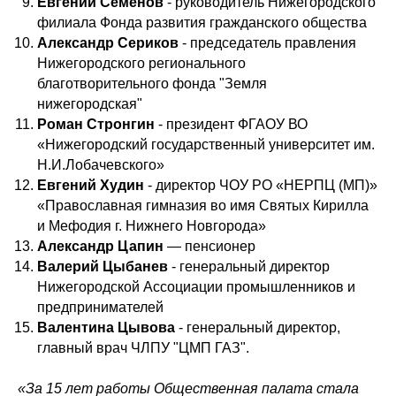
Евгений Семенов
- руководитель Нижегородского
филиала Фонда развития гражданского общества
Александр Сериков
- председатель правления
Нижегородского регионального
благотворительного фонда "Земля
нижегородская"
Роман Стронгин
- президент ФГАОУ ВО
«Нижегородский государственный университет им.
Н.И.Лобачевского»
Евгений Худин
- директор ЧОУ РО «НЕРПЦ (МП)»
«Православная гимназия во имя Святых Кирилла
и Мефодия г. Нижнего Новгорода»
Александр Цапин
— пенсионер
Валерий Цыбанев
- генеральный директор
Нижегородской Ассоциации промышленников и
предпринимателей
Валентина Цывова
- генеральный директор,
главный врач ЧЛПУ "ЦМП ГАЗ".
«За 15 лет работы Общественная палата стала