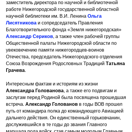
заместитель директора по научной и библиотечной
работе Нижегородской государственной областной
научной библиотеки им. В.И. Ленина
Ольга
Лисятникова
и сопредседатель Правления
Благотворительного фонда «Земля нижегородская»
Александр Сериков
, а также член рабочей группы
Общественной палаты Нижегородской области по
увековечению памяти нижегородцев-воинов
Отечества, председатель Нижегородского отделения
Союза Возрождения Родословных Традиций
Татьяна
Грачева
.
Интересным фактам и историям из жизни
Александра Голованова
, а также его подвигам и
заслугам перед Родиной была посвящена прошедшая
встреча.
Александр Голованов
в годы ВОВ прошел
путь от командира полка до командующего Авиацией
дальнего действия. Он единственный горьковчанин,
дослужившийся в те годы до звания Главного
маршала рода войск, став самым молодым Главным