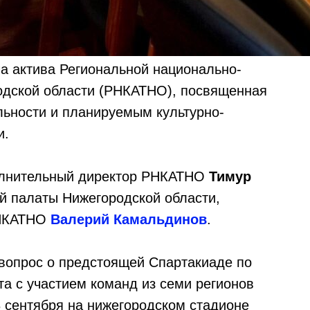
ча актива Региональной национально-
одской области (РНКАТНО), посвященная
ьности и планируемым культурно-
и.
олнительный директор РНКАТНО
Тимур
 палаты Нижегородской области,
РНКАТНО
Валерий Камальдинов
.
 вопрос о предстоящей Спартакиаде по
а с участием команд из семи регионов
8 сентября на нижегородском стадионе