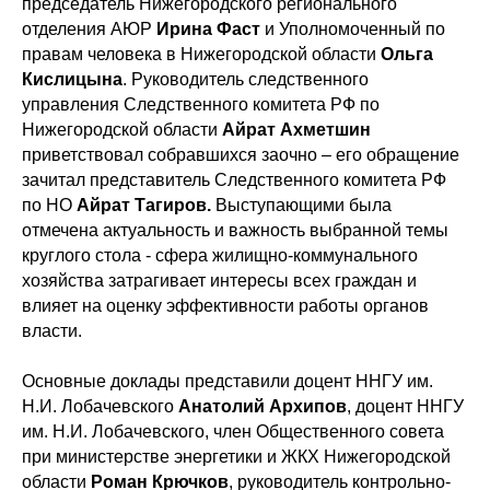
председатель Нижегородского регионального
отделения АЮР
Ирина Фаст
и Уполномоченный по
правам человека в Нижегородской области
Ольга
Кислицына
. Руководитель следственного
управления Следственного комитета РФ по
Нижегородской области
Айрат Ахметшин
приветствовал собравшихся заочно – его обращение
зачитал представитель Следственного комитета РФ
по НО
Айрат Тагиров.
Выступающими была
отмечена актуальность и важность выбранной темы
круглого стола - сфера жилищно-коммунального
хозяйства затрагивает интересы всех граждан и
влияет на оценку эффективности работы органов
власти.
Основные доклады представили доцент ННГУ им.
Н.И. Лобачевского
Анатолий Архипов
, доцент ННГУ
им. Н.И. Лобачевского, член Общественного совета
при министерстве энергетики и ЖКХ Нижегородской
области
Роман Крючков
, руководитель контрольно-