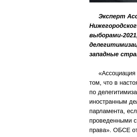
Эксперт Ассо
Нижегородског
выборами-2021
делегитимизац
западные стра
«Ассоциация сп
том, что в нас
по делегитимиза
иностранным дел
парламента, есл
проведенными с
права». ОБСЕ от