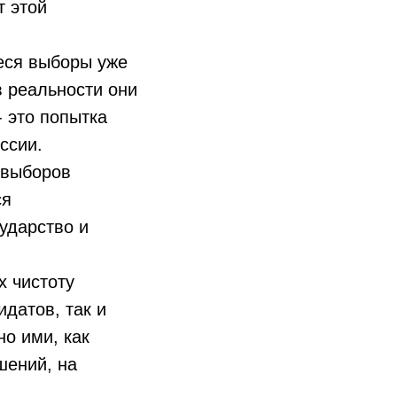
т этой
еся выборы уже
в реальности они
 это попытка
ссии.
 выборов
ся
ударство и
 чистоту
идатов, так и
о ими, как
шений, на