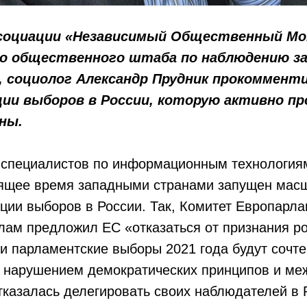
циации «Независимый Общественный Мо
о общественного штаба по наблюдению з
, социолог Александр Прудник прокоммент
ии выборов в России, которую активно п
ны.
ециалистов по информационным технологиям
тоящее время западными странами запущен мас
ции выборов в России. Так, Комитет Европарла
ам предложил ЕС «отказаться от признания ро
и парламентские выборы 2021 года будут сочт
 нарушением демократических принципов и ме
казалась делегировать своих наблюдателей в 