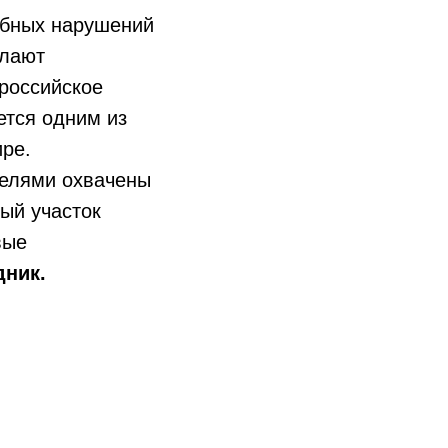
бных нарушений
елают
 российское
ется одним из
ре.
елями охвачены
ный участок
вые
дник.