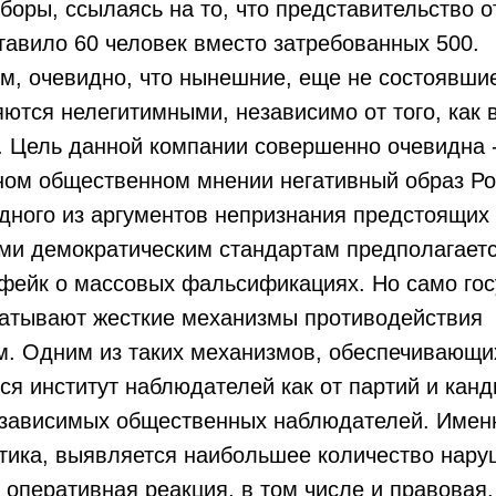
боры, ссылаясь на то, что представительство о
тавило 60 человек вместо затребованных 500.
 очевидно, что нынешние, еще не состоявши
ются нелегитимными, независимо от того, как 
. Цель данной компании совершенно очевидна -
ном общественном мнении негативный образ Ро
ого из аргументов непризнания предстоящих
ми демократическим стандартам предполагает
фейк о массовых фальсификациях. Но само гос
атывают жесткие механизмы противодействия
. Одним из таких механизмов, обеспечивающих
ся институт наблюдателей как от партий и канд
езависимых общественных наблюдателей. Именн
тика, выявляется наибольшее количество нару
 оперативная реакция, в том числе и правовая.