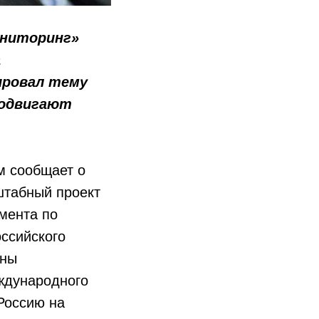
ниторинг»
а
ировал тему
родвигают
 сообщает о
штабный проект
мента по
ссийского
ены
ждународного
Россию на