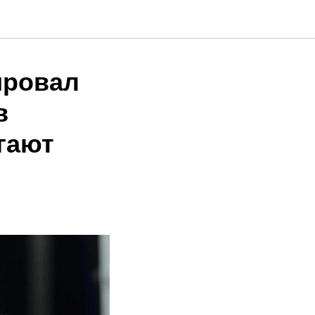
ировал
в
гают