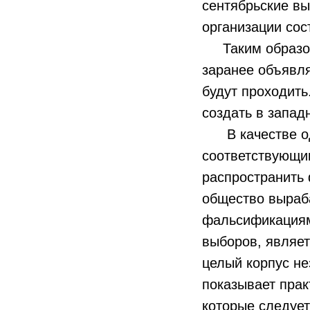
сентябрьские вы
организации сос
Таким образом,
заранее объявля
будут проходить
создать в запад
В качестве одн
соответствующи
распространить 
общество выраб
фальсификациям
выборов, являет
целый корпус н
показывает прак
которые следует