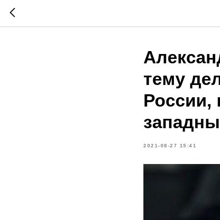
Алексан
тему де
России,
западны
2021-08-27 15:41