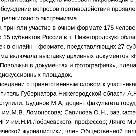
 обсуждение вопросов противодействия проявл
 религиозного экстремизма.
 приняли участие в очном формате 175 челове
15 субъектов России в.т. Нижегородскую облас
ек в онлайн - формате, представляющих 27 су
ма включала выставку архивных документов 
Поволжья в документах и фотографиях», плена
дискуссионных площадок.
аседании с приветственным словом к участник
титель Губернатора Нижегородской области А.
тупили: Буданов М.А, доцент факультета госу
 им.М.В. Ломоносова; Савинова О.Н., зав.каф
ГУ им.Н.И.Лобачевского, профессор; Лянге М.А
ической журналистики, член Общественной пал