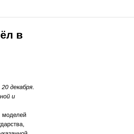
ёл в
20 декабря.
ной и
и моделей
ударства,
указанной