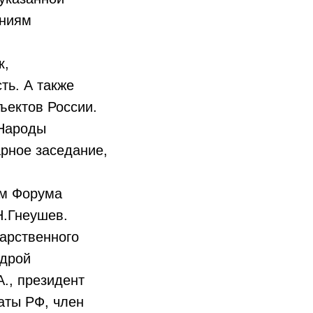
ениям
к,
ть. А также
бъектов России.
«Народы
рное заседание,
ам Форума
Н.Гнеушев.
дарственного
едрой
., президент
аты РФ, член