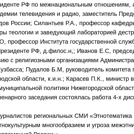
зиденте РФ по межнациональным отношениям, 
демии телевидения и радио, заместитель Пред
дов России; Силантьев Р.А., профессор кафед
ры теологии и заведующий лабораторией дестр
.О, профессор Института государственной служ
резиденте РФ, д.филос.н,; Иванов Е.С, предсе
вию с религиозными организациями Администр
узбасса; Пудалов Б.М, руководитель комитета
одской области, к.и.н.; Карасев П.К., министр 
муниципальной политики Нижегородской област
енарного заседания состоялась работа 4-х ди
журналистов региональных СМИ «Этнотематика 
тнокультурным многообразием и угроза межэтн