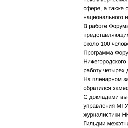
сфере, а также
национального и
В работе Форума
представляющих 
около 100 челов
Программа Фору
Нижегородского 
работу четырех 
На пленарном з
обратился замес
С докладами выс
управления МГУ
журналистики НН
Гильдии межэтн