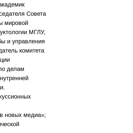
академик
седателя Совета
ры мировой
уктологии МГЛУ,
бы и управления
датель комитета
ации
 по делам
внутренней
и.
скуссионных
в новых медиа»;
ической