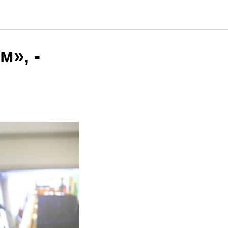
ых
м», -