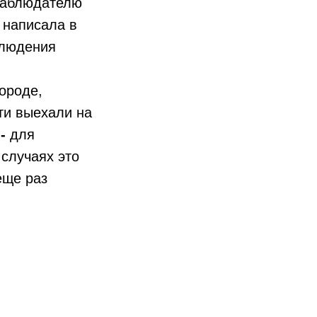
Наблюдателю
 написала в
блюдения
ороде,
ти выехали на
а
-
для
 случаях это
еще раз