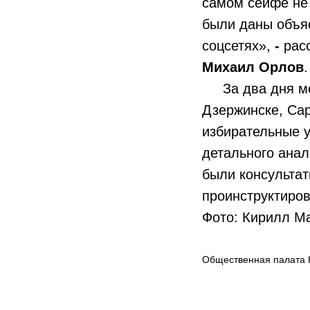
самом сейфе не
были даны объяс
соцсетях»,
-
рас
Михаил Орлов
.
За два дня моб
Дзержинске, Сар
избирательные у
детального анал
были консультат
проинструктиров
Фото: Кирилл Ма
Общественная палата 