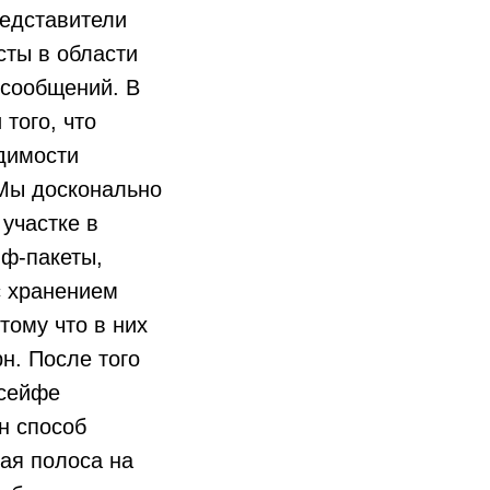
редставители
сты в области
 сообщений. В
того, что
одимости
 Мы досконально
участке в
йф-пакеты,
с хранением
тому что в них
н. После того
 сейфе
н способ
ая полоса на