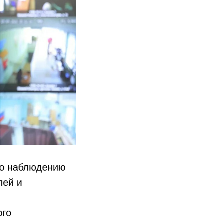
о наблюдению
лей и
ого