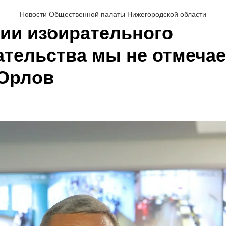
ный период существенн
Новости Общественной палаты Нижегородской области
ий избирательного
ательства мы не отмечае
Орлов