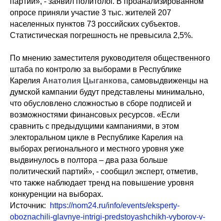
партий», - заявил политолог. В проанализированном
опросе приняли участие 3 тыс. жителей 207
населенных пунктов 73 российских субъектов.
Статистическая погрешность не превысила 2,5%.
По мнению заместителя руководителя общественного
штаба по контролю за выборами в Республике
Карелия
Анатолия Цыганкова,
самовыдвиженцы на
думской кампании будут представлены минимально,
что обусловлено сложностью в сборе подписей и
возможностями финансовых ресурсов. «Если
сравнить с предыдущими кампаниями, в этом
электоральном цикле в Республике Карелия на
выборах регионального и местного уровня уже
выдвинулось в полтора – два раза больше
политический партий», - сообщил эксперт, отметив,
что также наблюдает тренд на повышение уровня
конкуренции на выборах.
Источник:
https://nom24.ru/info/events/eksperty-
oboznachili-glavnye-intrigi-predstoyashchikh-vyborov-v-