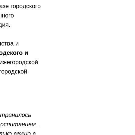
азе городского
нного
дия.
нства и
одского и
Нижегородской
городской
странилось
оспитанием...
лько важно в