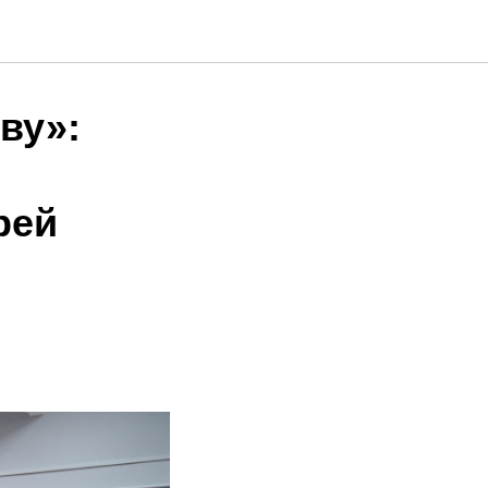
ву»:
рей