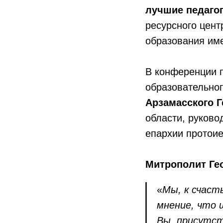
лучшие педагог
ресурсного цент
образования им
В конференции п
образовательно
Арзамасского Г
области, руково
епархии протои
Митрополит Ге
«
Мы, к счаст
мнение, что 
Вы, присутст