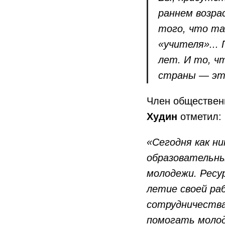
раннем возра
того, что та
«учителя»...
лет. И то, ч
страны — это
Член обществен
Худин
отметил:
«Сегодня как ни
образовательны
молодежи. Ресу
летие своей ра
сотрудничества
помогать моло