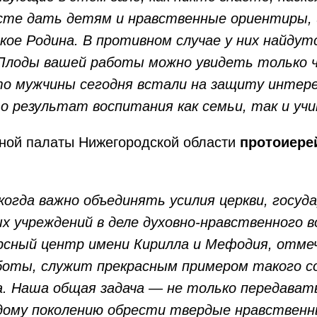
сте дать детям и нравственные ориентиры, 
кое Родина. В противном случае у них найдут
 Плоды вашей работы можно увидеть только ч
то мужчины сегодня встали на защиту интере
 результат воспитания как семьи, так и учи
ной палаты Нижегородской области
протоиере
когда важно объединять усилия церкви, госуд
х учреждений в деле духовно-нравственного 
рсный центр имени Кирилла и Мефодия, отме
боты, служит прекрасным примером такого с
. Наша общая задача — не только передавать
дому поколению обрести твердые нравственн