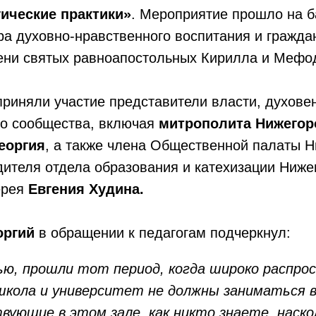
ические практики»
. Мероприятие прошло на б
ра духовно-нравственного воспитания и гражда
ени святых равноапостольных Кирилла и Мефо
риняли участие представители власти, духове
го сообщества, включая
митрополита Нижегор
еоргия
, а также члена Общественной палаты 
дителя отдела образования и катехизации Ниже
ерея
Евгения Худина.
оргий
в обращении к педагогам подчеркнул:
ью, прошли тот период, когда широко распро
школа и университет не должны заниматься в
вующие в этом зале, как никто знаете, наско