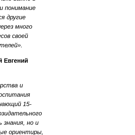
и понимание
ся другие
ерез много
сов своей
телей».
й Евгений
арства и
воспитания
чающий 15-
озидательного
 знания, но и
ые ориентиры,