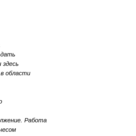
а
 дать
 здесь
 в области
о
олжение. Работа
знесом