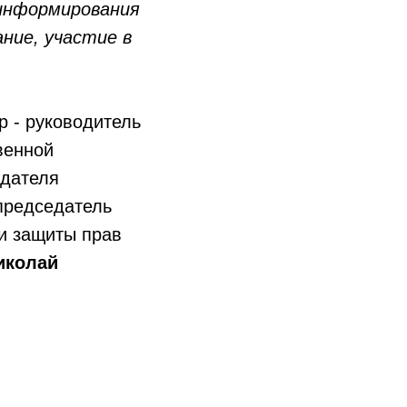
 информирования
ние, участие в
р - руководитель
венной
едателя
 председатель
и защиты прав
иколай