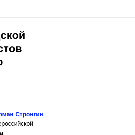
дской
стов
о
оман Стронгин
ероссийской
а