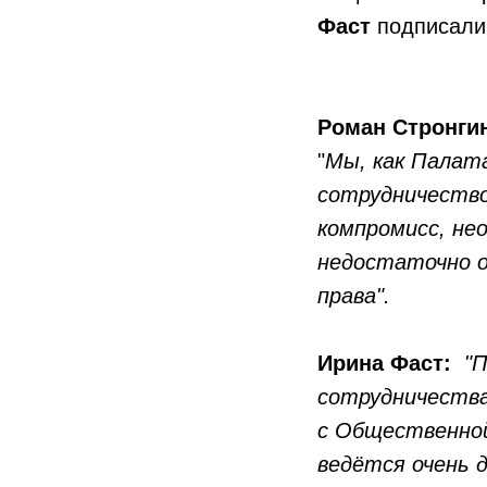
Фаст
подписали
Роман Стронги
"
Мы, как Палат
сотрудничество
компромисс, не
недостаточно о
права".
Ирина Фаст:
"П
сотрудничеств
с Общественной
ведётся очень д