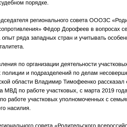
судебном порядке.
едседателя регионального совета ОООЗС «Роди
 сопротивления» Фёдор Дорофеев в вопросах с
 опыт ряда западных стран и учитывать особен
талитета.
ления по организации деятельности участковы
 полиции и подразделений по делам несоверш
кой области Владимир Тимофеенко рассказал 
а МВД по работе участковых, с марта 2019 год
по работе участковых уполномоченных с семья
го насилия.
гионального совета «Родительского всероссийс