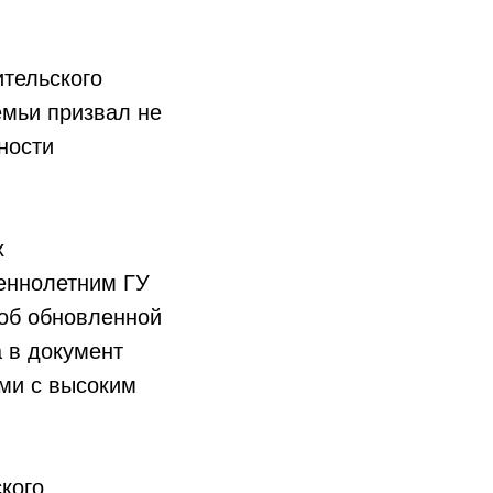
тельского
емьи призвал не
ности
х
еннолетним ГУ
об обновленной
а в документ
ми с высоким
кого