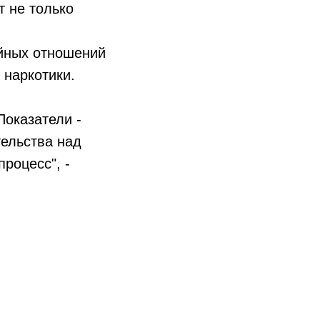
т не только
йных отношений
и наркотики.
Показатели -
ельства над
роцесс", -