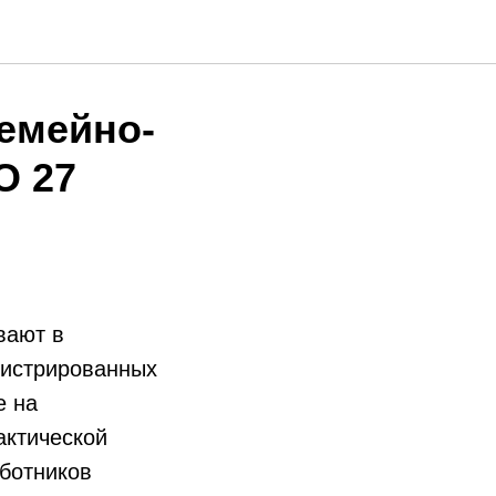
емейно-
О 27
вают в
гистрированных
е на
актической
ботников