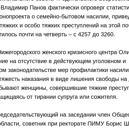
 Владимир Панов фактически опроверг статист
конопроекта о семейно-бытовом насилии, прив
 тяжких и особо тяжких преступлений на этой по
тилось почти на четверть – с 4257 до 3260.
Нижегородского женского кризисного центра Ол
ние на отсутствие в действующем уголовном и
ом законодательстве мер профилактики насили
тяжесть наказания в виде лишения свободы на
отбывают женщины, совершившие тяжкие престу
щищаясь от тирании супруга или сожителя.
редседательствующий на заседании член Обще
бласти, советник при ректорате ПИМУ Борис Ш