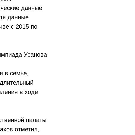
ические данные
едя данные
чве с 2015 по
импиада Усанова
я в семье,
 длительный
пления в ходе
ственной палаты
ахов отметил,