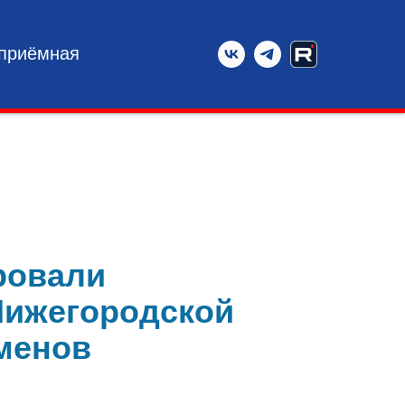
 приёмная
ровали
Нижегородской
еменов